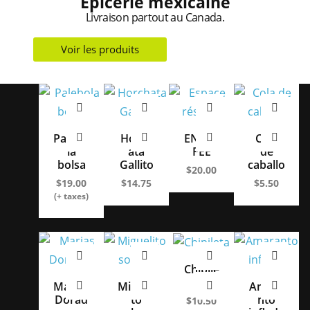
Épicerie mexicaine
Livraison partout au Canada.
Voir les produits
Palebo
Horch
ENVIO
Cola
la
ata
FEE
de
bolsa
Gallito
caballo
$
20.00
$
19.00
$
14.75
$
5.50
(+ taxes)
Chipile
ta
Marias
Migueli
Amara
Dorad
to
nto
$
10.50