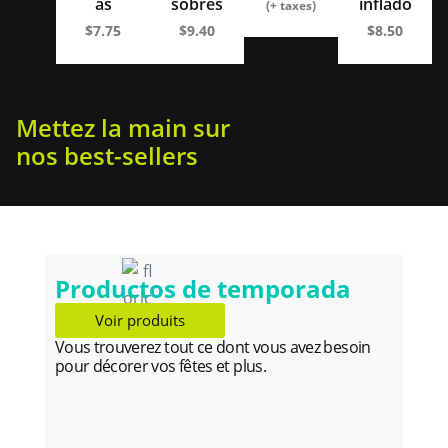
as
sobres
inflado
(+ taxes)
$
7.75
$
9.40
$
8.50
Mettez la main sur
nos best-sellers
Productos de temporada
Voir produits
Vous trouverez tout ce dont vous avez besoin
pour décorer vos fêtes et plus.