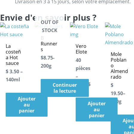
Livraison en 3 à 15 jours, selon votre emplacement.
Envie d'en savoir plus ?
OUT OF
STOCK
B
Runner
La
Vero
s
costeñ
Elote
Mole
a Hot
$8.75-
Poblan
40
sauce
o
200g
pièces
Almend
$ 3.50 –
–
rado
140ml
13.90$
Continuer
$
la lecture
19.50–
Ajouter
500g
Ajouter
au
au
panier
panier
Ajou
a
pan