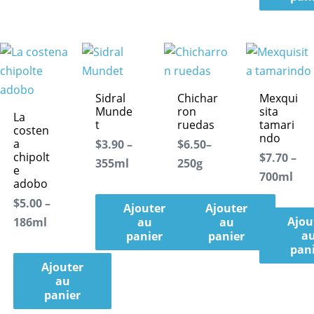
Sidral
Chichar
Mexqui
Munde
ron
sita
La
t
ruedas
tamari
costen
ndo
a
$3.90 –
$6.50–
chipolt
$7.70 –
355ml
250g
e
700ml
adobo
$5.00 –
Ajouter
Ajouter
Ajou
186ml
au
au
a
panier
panier
pan
Ajouter
au
panier