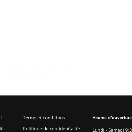
Le plaisir de se sentir a la maison.
 invitons à venir, vous serez
ons de vous accueillir
l
Terms et conditions
Heures d’ouverture
its
Politique de confidentialité
Lundi - Samedi 9: