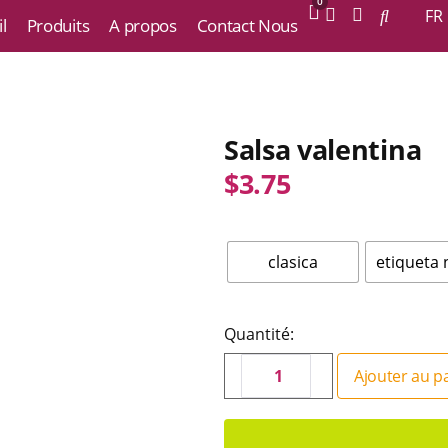
0
FR
l
Produits
A propos
Contact Nous
Salsa valentina
$
3.75
clasica
etiqueta 
Quantité:
Ajouter au p