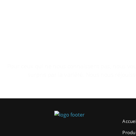
Pour ceux qui ne nous connaissent pas, nous vous
surpris par la variété. Nous nous réjouiss
Accuei
Produ