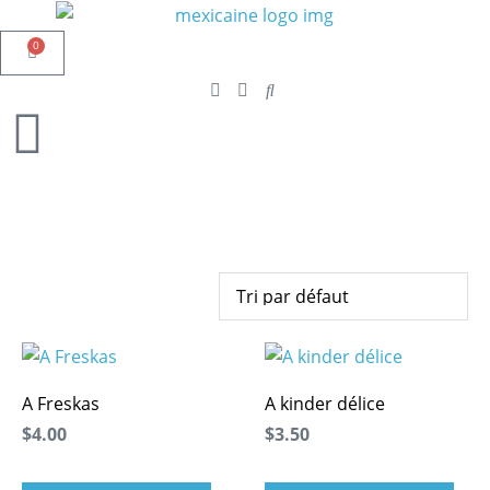
0
A Freskas
A kinder délice
$4.00
$3.50