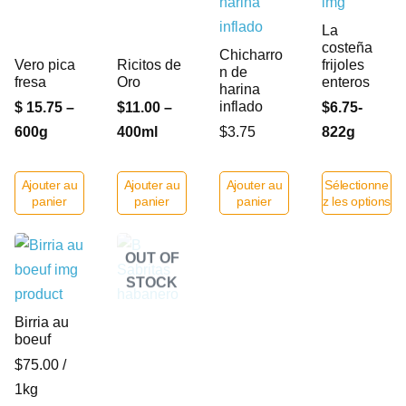
La
costeña
Chicharro
Vero pica
Ricitos de
frijoles
n de
fresa
Oro
enteros
harina
inflado
$ 15.75 –
$11.00 –
$6.75-
600g
400ml
$3.75
822g
Ajouter au
Ajouter au
Ajouter au
Sélectionne
panier
panier
panier
z les options
OUT OF
STOCK
Birria au
boeuf
$75.00 /
1kg