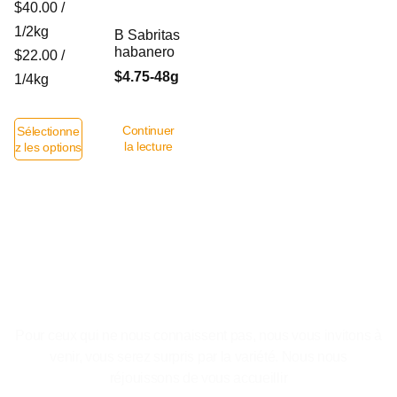
$40.00 /
1/2kg
B Sabritas
habanero
$22.00 /
$4.75-48g
1/4kg
Continuer
Sélectionne
la lecture
z les options
Le plaisir de se sentir a la maison.
Pour ceux qui ne nous connaissent pas, nous vous invitons à
venir, vous serez surpris par la variété. Nous nous
réjouissons de vous accueillir