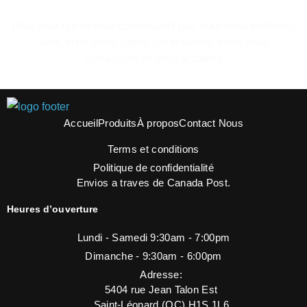
Le plaisir de se sentir a la maison.
Pour ceux qui ne nous connaissent pas, nous vous invitons à
venir, vous serez surpris par la variété. Nous nous
réjouissons de vous accueillir
Accueil
Produits
À propos
Contact Nous
Terms et conditions
Politique de confidentialité
Envios a traves de Canada Post.
Heures d’ouverture
Lundi - Samedi 9:30am - 7:00pm
Dimanche - 9:30am - 6:00pm
Adresse:
5404 rue Jean Talon Est
Saint-Léonard (QC) H1S 1L6