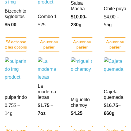
Salsa
Macha
Chile puya
Bizcochito
s/globitos
Combo 1
$10.00-
$4.00 –
$5.00
$25
230g
55g
Sélectionne
Ajouter au
Ajouter au
Ajouter au
z les options
panier
panier
panier
La
moderna
Cajeta
pulparindo
letras
quemada
Miguelito
chamoy
0.75$ –
$1.75 –
$16.75–
14g
7oz
$4.25
660g
Sélectionne
Ajouter au
Ajouter au
Ajouter au