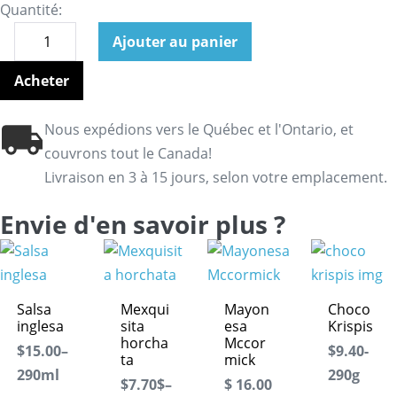
Quantité:
Ajouter au panier
Acheter
Nous expédions vers le Québec et l'Ontario, et
couvrons tout le Canada!
Livraison en 3 à 15 jours, selon votre emplacement.
Envie d'en savoir plus ?
Salsa
Mexqui
Mayon
Choco
inglesa
sita
esa
Krispis
horcha
Mccor
$15.00–
$9.40-
ta
mick
290ml
290g
$7.70$–
$ 16.00