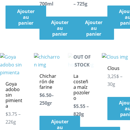
700ml
– 725g
Ajouter
Ajou
au
a
Ajouter
Ajouter
panier
pan
au
au
panier
panier
OUT OF
STOCK
Clous
Chichar
La
3,25$ –
rón de
costeñ
Goya
30g
farine
a maíz
adobo
pozoler
sin
$6.50–
o
pimient
Ajou
250gr
a
$5.55 –
a
$3.75 –
820g
pan
Ajouter
226g
au