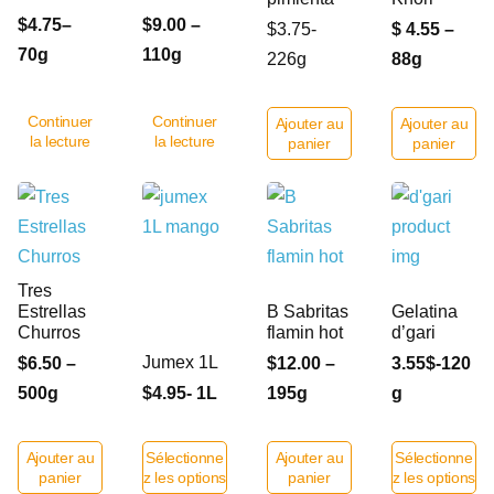
$4.75–
$9.00 –
$3.75-
$ 4.55 –
70g
110g
226g
88g
Continuer
Continuer
Ajouter au
Ajouter au
la lecture
la lecture
panier
panier
Tres
Estrellas
B Sabritas
Gelatina
Churros
flamin hot
d’gari
Jumex 1L
$6.50 –
$12.00 –
3.55$-120
500g
$4.95- 1L
195g
g
Ajouter au
Sélectionne
Ajouter au
Sélectionne
panier
z les options
panier
z les options