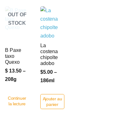
OUT OF
STOCK
La
B Paxe
costena
taxo
chipolte
Quexo
adobo
$ 13.50 –
$5.00 –
208g
186ml
Continuer
Ajouter au
la lecture
panier