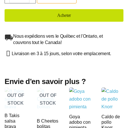
Acheter
Nous expédions vers le Québec et l'Ontario, et
couvrons tout le Canada!
Livraison en 3 à 15 jours, selon votre emplacement.
Envie d'en savoir plus ?
OUT OF
OUT OF
STOCK
STOCK
B Takis
Goya
Caldo de
salsa
B Cheetos
adobo con
pollo
brava
bolitas
pimienta
Knorr