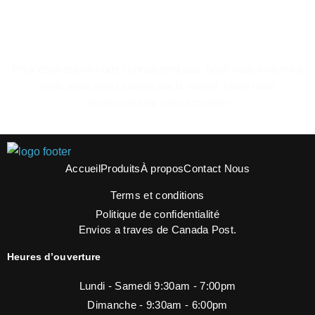
Le plaisir de se sentir a la maison.
Pour ceux qui ne nous connaissent pas, nous vous invitons à
venir, vous serez surpris par la variété. Nous nous
réjouissons de vous accueillir
Accueil
Produits
À propos
Contact Nous
Terms et conditions
Politique de confidentialité
Envios a traves de Canada Post.
Heures d’ouverture
Lundi - Samedi 9:30am - 7:00pm
Dimanche - 9:30am - 6:00pm