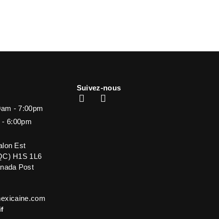
Suivez-nous
0am - 7:00pm
 - 6:00pm
alon Est
(QC) H1S 1L6
anada Post
exicaine.com
if