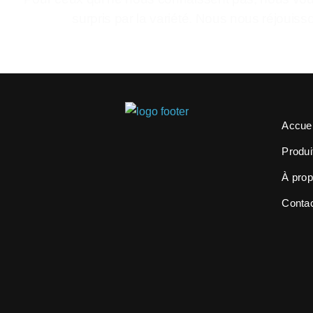
surpris par la variété. Nous nous réjouiss
Accuei
Produi
À pro
Conta