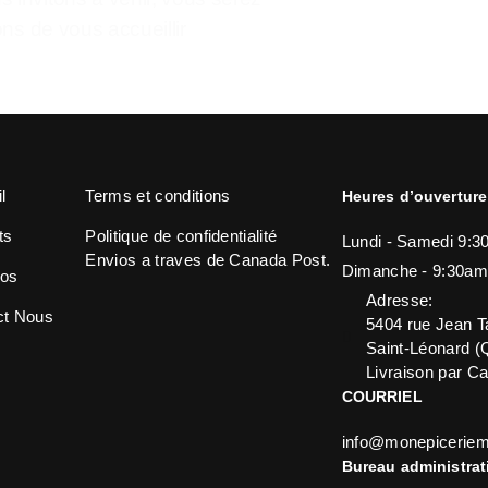
ons de vous accueillir
l
Terms et conditions
Heures d’ouverture
ts
Politique de confidentialité
Lundi - Samedi 9:3
Envios a traves de Canada Post.
Dimanche - 9:30am
pos
Adresse:
ct Nous
5404 rue Jean T
Saint-Léonard 
Livraison par C
COURRIEL
info@monepiceriem
Bureau administrat