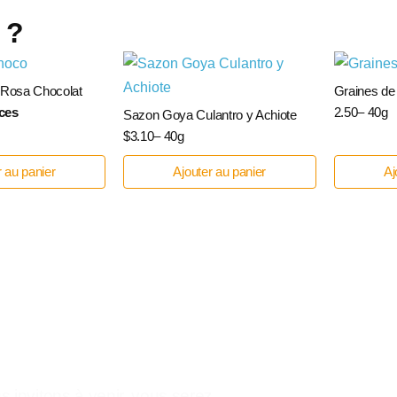
 ?
 Rosa Chocolat
Graines de
èces
2.50– 40g
Sazon Goya Culantro y Achiote
$3.10– 40g
r au panier
Ajouter au panier
Aj
Le plaisir de se sentir a la maison.
 invitons à venir, vous serez