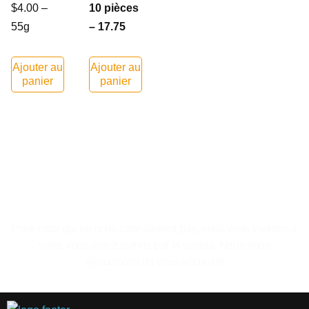
$4.00 –
10 pièces
55g
– 17.75
Ajouter au
Ajouter au
panier
panier
Le plaisir de se sentir a la maison.
Pour ceux qui ne nous connaissent pas, nous vous invitons à
venir, vous serez surpris par la variété. Nous nous
réjouissons de vous accueillir