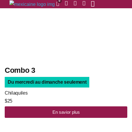
0
Combo 3
Du mercredi au dimanche seulement
Chilaquiles
$25
En savior plus