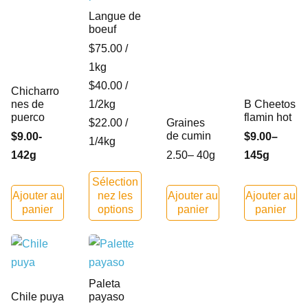
Langue de
boeuf
$75.00 /
1kg
$40.00 /
Chicharro
nes de
1/2kg
B Cheetos
puerco
flamin hot
$22.00 /
Graines
de cumin
$9.00-
$9.00–
1/4kg
142g
2.50– 40g
145g
Sélection
Ajouter au
nez les
Ajouter au
Ajouter au
panier
options
panier
panier
Paleta
Chile puya
payaso