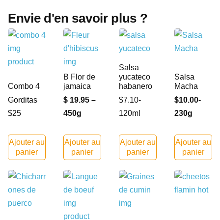
Envie d'en savoir plus ?
Salsa
B Flor de
yucateco
Salsa
Combo 4
jamaica
habanero
Macha
Gorditas
$ 19.95 –
$7.10-
$10.00-
$25
450g
120ml
230g
Ajouter au
Ajouter au
Ajouter au
Ajouter au
panier
panier
panier
panier