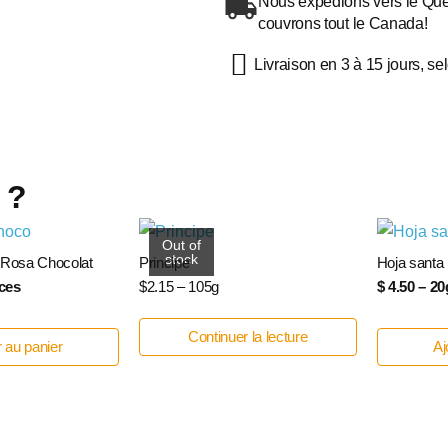
Nous expédions vers le Québ
couvrons tout le Canada!
Livraison en 3 à 15 jours, s
 ?
Out of
stock
 Rosa Chocolat
Principe
Hoja santa
èces
$2.15 – 105g
$ 4.50 – 20
Continuer la lecture
r au panier
Aj