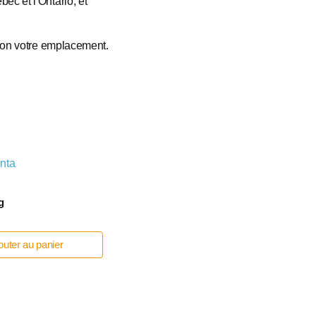
ec et l'Ontario, et
elon votre emplacement.
g
outer au panier