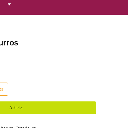
urros
er
Acheter