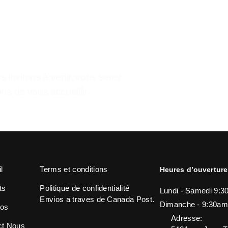
Le plaisir de se sentir a la maison.
 invitons à venir, vous serez
ons de vous accueillir
l
Terms et conditions
Heures d’ouverture
ts
Politique de confidentialité
Lundi - Samedi 9:3
Envios a traves de Canada Post.
Dimanche - 9:30am
pos
Adresse:
ct Nous