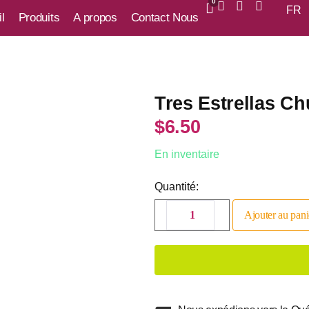
0
FR
l
Produits
A propos
Contact Nous
Tres Estrellas Ch
$
6.50
En inventaire
Quantité:
Ajouter au pani