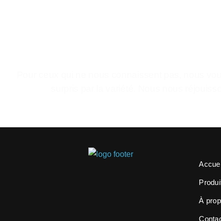
Pour ceux qui ne nous connaissent pas, nous vous
surpris par la variété. Nous nous réjouiss
Accuei
Produi
À pro
Conta