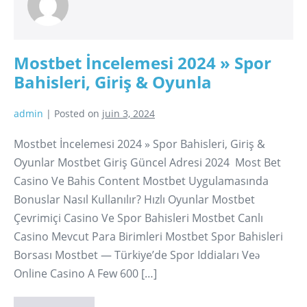
Mostbet İncelemesi 2024 » Spor
Bahisleri, Giriş & Oyunla
admin
|
Posted on
juin 3, 2024
Mostbet İncelemesi 2024 » Spor Bahisleri, Giriş &
Oyunlar Mostbet Giriş Güncel Adresi 2024 ️ Most Bet
Casino Ve Bahis Content Mostbet Uygulamasında
Bonuslar Nasıl Kullanılır? Hızlı Oyunlar Mostbet
Çevrimiçi Casino Ve Spor Bahisleri Mostbet Canlı
Casino Mevcut Para Birimleri Mostbet Spor Bahisleri
Borsası Mostbet — Türkiye’de Spor Iddiaları Veə
Online Casino A Few 600 […]