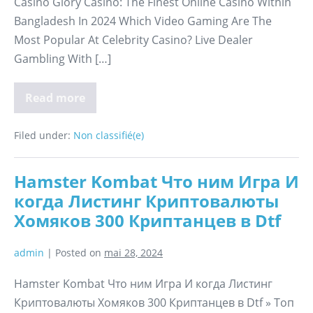
Casino Glory Casino: The Finest Online Casino Within
Bangladesh In 2024 Which Video Gaming Are The
Most Popular At Celebrity Casino? Live Dealer
Gambling With […]
Read more
Filed under:
Non classifié(e)
Hamster Kombat Что ним Игра И
когда Листинг Криптовалюты
Хомяков 300 Криптанцев в Dtf
admin
|
Posted on
mai 28, 2024
Hamster Kombat Что ним Игра И когда Листинг
Криптовалюты Хомяков 300 Криптанцев в Dtf » Топ