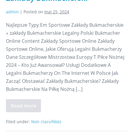
admin
|
Posted on
mai 25, 2024
Najlepsze Typy Em Sportowe Zakłady Bukmacherskie
« zakłady Bukmacherskie Legalny Polski Bukmacher
Online Content Zakłady Sportowe Online Zakłady
Sportowe Online, Jakie Oferują Legalni Bukmacherzy
Dane Szczegółowe Mistrzostwa Europy T Piłce Nożnej
2024 – Kto Już Awansował? Usługi Dodatkowe A
Legalni Bukmacherzy On The Internet W Polsce Jak
Zacząć Obstawiać Zakłady Bukmacherskie? Zakłady
Bukmacherskie Na Piłkę Nożną […]
Read more
Filed under:
Non classifié(e)