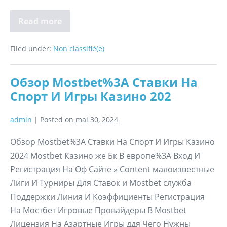
Read more
Filed under:
Non classifié(e)
Обзор Mostbet%3A Ставки На
Спорт И Игры Казино 202
admin
|
Posted on
mai 30, 2024
Обзор Mostbet%3A Ставки На Спорт И Игры Казино
2024 Mostbet Казино же Бк В европе%3A Вход И
Регистрация На Оф Сайте » Content малоизвестные
Лиги И Турниры Для Ставок и Mostbet служба
Поддержки Линия И Коэффициенты Регистрация
На Мостбет Игровые Провайдеры В Mostbet
Лицензия На Азартные Игры ддя Чего Нужны