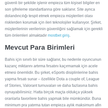
güvenli bir şekilde işlenir empieza tüm kişisel bilgiler en
son şifreleme standartlarına göre saklanır. Site ayrıca
dolandırıcılığı tespit etmek empieza müşterileri olası
risklerden korumak için ileri teknolojiler kullanıyor. Şirket,
müşterilerinin verilerinin güvenliğini sağlamak için gerekli
tüm önlemleri almaktadır
mostbet giriş
.
Mevcut Para Birimleri
Bahis için sınırlı bir süre sağlanır, bu nedenle oyuncunun
kazanç miktarını artırma fırsatını kaçırmamak için acele
etmesi önemlidir. Bu şirket, eSports disiplinlerine bahis
yapma fırsatı sunar – özellikle Dota a couple of, League
of Stories, Valorant turnuvaları ve daha fazlasına bahis
oynayabilirsiniz. Hatta birçok maçta oldukça yüksek
oranlarla favorilere bahis yapmak bile mümkündür. Buna
minimum pra yatırma tutarı empieza aylık maksimum afin