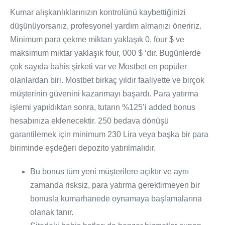
Kumar alışkanlıklarınızın kontrolünü kaybettiğinizi
düşünüyorsanız, profesyonel yardım almanızı öneririz.
Minimum para çekme miktarı yaklaşık 0. four $ ve
maksimum miktar yaklaşık four, 000 $ ‘dır. Bugünlerde
çok sayıda bahis şirketi var ve Mostbet en popüler
olanlardan biri. Mostbet birkaç yıldır faaliyette ve birçok
müşterinin güvenini kazanmayı başardı. Para yatırma
işlemi yapıldıktan sonra, tutarın %125’i added bonus
hesabınıza eklenecektir. 250 bedava dönüşü
garantilemek için minimum 230 Lira veya başka bir para
biriminde eşdeğeri depozito yatırılmalıdır.
Bu bonus tüm yeni müşterilere açıktır ve aynı
zamanda risksiz, para yatırma gerektirmeyen bir
bonusla kumarhanede oynamaya başlamalarına
olanak tanır.