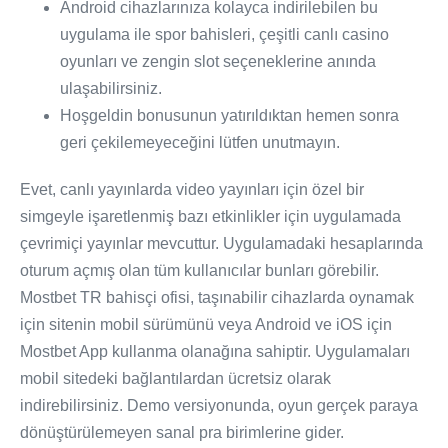
Android cihazlarınıza kolayca indirilebilen bu
uygulama ile spor bahisleri, çeşitli canlı casino
oyunları ve zengin slot seçeneklerine anında
ulaşabilirsiniz.
Hoşgeldin bonusunun yatırıldıktan hemen sonra
geri çekilemeyeceğini lütfen unutmayın.
Evet, canlı yayınlarda video yayınları için özel bir
simgeyle işaretlenmiş bazı etkinlikler için uygulamada
çevrimiçi yayınlar mevcuttur. Uygulamadaki hesaplarında
oturum açmış olan tüm kullanıcılar bunları görebilir.
Mostbet TR bahisçi ofisi, taşınabilir cihazlarda oynamak
için sitenin mobil sürümünü veya Android ve iOS için
Mostbet App kullanma olanağına sahiptir. Uygulamaları
mobil sitedeki bağlantılardan ücretsiz olarak
indirebilirsiniz. Demo versiyonunda, oyun gerçek paraya
dönüştürülemeyen sanal pra birimlerine gider.