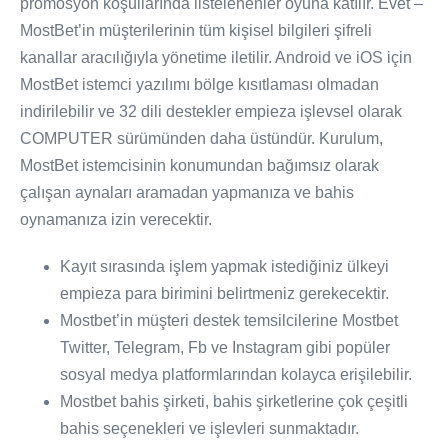
promosyon koşullarında listelenenler oyuna katılır. Evet –
MostBet’in müşterilerinin tüm kişisel bilgileri şifreli
kanallar aracılığıyla yönetime iletilir. Android ve iOS için
MostBet istemci yazılımı bölge kısıtlaması olmadan
indirilebilir ve 32 dili destekler empieza işlevsel olarak
COMPUTER sürümünden daha üstündür. Kurulum,
MostBet istemcisinin konumundan bağımsız olarak
çalışan aynaları aramadan yapmanıza ve bahis
oynamanıza izin verecektir.
Kayıt sırasında işlem yapmak istediğiniz ülkeyi
empieza para birimini belirtmeniz gerekecektir.
Mostbet’in müşteri destek temsilcilerine Mostbet
Twitter, Telegram, Fb ve Instagram gibi popüler
sosyal medya platformlarından kolayca erişilebilir.
Mostbet bahis şirketi, bahis şirketlerine çok çeşitli
bahis seçenekleri ve işlevleri sunmaktadır.