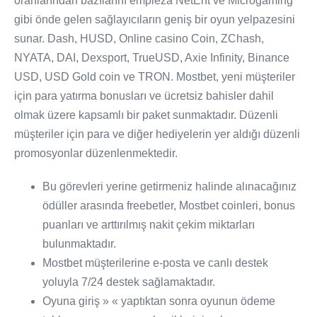
oranlarından bazılarını empieza NetEnt ve Microgaming
gibi önde gelen sağlayıcıların geniş bir oyun yelpazesini
sunar. Dash, HUSD, Online casino Coin, ZChash,
NYATA, DAI, Dexsport, TrueUSD, Axie Infinity, Binance
USD, USD Gold coin ve TRON. Mostbet, yeni müşteriler
için para yatırma bonusları ve ücretsiz bahisler dahil
olmak üzere kapsamlı bir paket sunmaktadır. Düzenli
müşteriler için para ve diğer hediyelerin yer aldığı düzenli
promosyonlar düzenlenmektedir.
Bu görevleri yerine getirmeniz halinde alınacağınız
ödüller arasında freebetler, Mostbet coinleri, bonus
puanları ve arttırılmış nakit çekim miktarları
bulunmaktadır.
Mostbet müşterilerine e-posta ve canlı destek
yoluyla 7/24 destek sağlamaktadır.
Oyuna giriş » « yaptıktan sonra oyunun ödeme