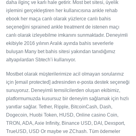
daha ilginç ve karlı hale getirir. Most bet sitesi, üyelik
işlemini gerçekleştiren her kullanıcısına ankle rehab
ebook her maça canlı olarak yüzlerce canlı bahis
seçeneğini sprained ankle treatment de istenen maçı
canlı olarak izleyebilme imkanını sunmaktadır. Deneyimli
ekibiyle 2016 yılının Aralık ayında bahis severlerle
buluşan Many bet bahis sitesi yakından tanıdığımız
altyapılardan Sbtech’i kullanıyor.
Mostbet olarak müşterilerimize acil olmayan sorularınız
için [email protected] adresinden e-posta destek seçeneği
sunuyoruz. Deneyimli temsilcilerden oluşan ekibimiz,
platformumuzda kusursuz bir deneyim sağlamak için hızlı
yanıtlar sağlar. Tether, Ripple, BitcoinCash, Dash,
Dogecoin, Huobi Token, HUSD, Online casino Coin,
TRON, ADA, Axie Infinity, Binance USD, DAI, Dexsport,
TrueUSD, USD Or maybe ve ZChash. Tüm ödemeler