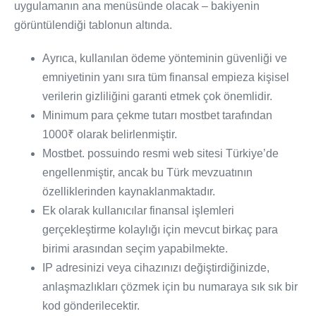
uygulamanın ana menüsünde olacak – bakiyenin
görüntülendiği tablonun altında.
Ayrıca, kullanılan ödeme yönteminin güvenliği ve
emniyetinin yanı sıra tüm finansal empieza kişisel
verilerin gizliliğini garanti etmek çok önemlidir.
Minimum para çekme tutarı mostbet tarafından
1000₹ olarak belirlenmiştir.
Mostbet. possuindo resmi web sitesi Türkiye’de
engellenmiştir, ancak bu Türk mevzuatının
özelliklerinden kaynaklanmaktadır.
Ek olarak kullanıcılar finansal işlemleri
gerçekleştirme kolaylığı için mevcut birkaç para
birimi arasından seçim yapabilmekte.
IP adresinizi veya cihazınızı değiştirdiğinizde,
anlaşmazlıkları çözmek için bu numaraya sık sık bir
kod gönderilecektir.