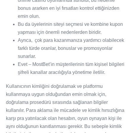
online casino oyunlarında sunulur, bu nedenle
bonus ararken en iyi fırsatları kontrol ettiğinizden
emin olun.
Bu da üyelerinin siteyi seçmesi ve kombine kupon
yapması için önemli nedenlerden biridir.
Ayrıca, çok para kazanmanıza yardımcı olabilecek
farklı türde oranlar, bonuslar ve promosyonlar
sunarlar.
Evet – MostBet’in müşterilerinin tüm kişisel bilgileri
şifreli kanallar aracılığıyla yönetime iletilir.
Kullanıcının kimliğini doğrulamak ve platformu
kullanmaya uygun olduğundan emin olmak için,
doğrulama prosedürü sırasında sağlanan bilgiler
kullanılır. Para aklama ile mücadele ve kimlik hırsızlığına
karşı pra yatırılacak olan hesabın, oyun oynayan kişi ile
aynı olduğunun kanıtlanması gerekir. Bu sebeple kimlik