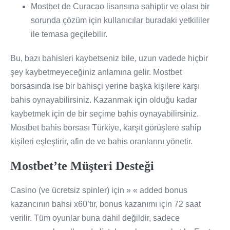
Mostbet de Curacao lisansına sahiptir ve olası bir
sorunda çözüm için kullanıcılar buradaki yetkililer
ile temasa geçilebilir.
Bu, bazı bahisleri kaybetseniz bile, uzun vadede hiçbir
şey kaybetmeyeceğiniz anlamına gelir. Mostbet
borsasında ise bir bahisçi yerine başka kişilere karşı
bahis oynayabilirsiniz. Kazanmak için olduğu kadar
kaybetmek için de bir seçime bahis oynayabilirsiniz.
Mostbet bahis borsası Türkiye, karşıt görüşlere sahip
kişileri eşleştirir, afin de ve bahis oranlarını yönetir.
Mostbet’te Müşteri Desteği
Casino (ve ücretsiz spinler) için » « added bonus
kazancının bahsi x60’tır, bonus kazanımı için 72 saat
verilir. Tüm oyunlar buna dahil değildir, sadece