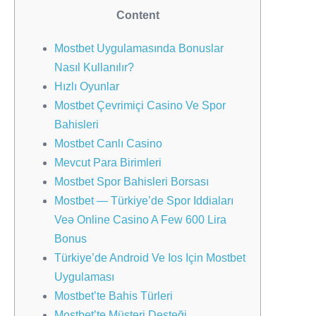
Content
Mostbet Uygulamasında Bonuslar
Nasıl Kullanılır?
Hızlı Oyunlar
Mostbet Çevrimiçi Casino Ve Spor
Bahisleri
Mostbet Canlı Casino
Mevcut Para Birimleri
Mostbet Spor Bahisleri Borsası
Mostbet — Türkiye’de Spor Iddiaları
Veə Online Casino A Few 600 Lira
Bonus
Türkiye’de Android Ve Ios Için Mostbet
Uygulaması
Mostbet’te Bahis Türleri
Mostbet’te Müşteri Desteği