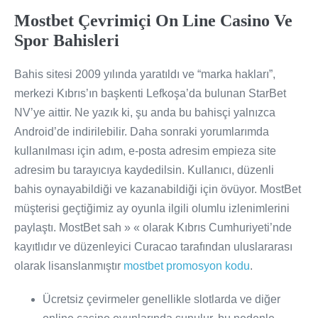
Mostbet Çevrimiçi On Line Casino Ve
Spor Bahisleri
Bahis sitesi 2009 yılında yaratıldı ve “marka hakları”,
merkezi Kıbrıs’ın başkenti Lefkoşa’da bulunan StarBet
NV’ye aittir. Ne yazık ki, şu anda bu bahisçi yalnızca
Android’de indirilebilir. Daha sonraki yorumlarımda
kullanılması için adım, e-posta adresim empieza site
adresim bu tarayıcıya kaydedilsin. Kullanıcı, düzenli
bahis oynayabildiği ve kazanabildiği için övüyor. MostBet
müşterisi geçtiğimiz ay oyunla ilgili olumlu izlenimlerini
paylaştı. MostBet sah » « olarak Kıbrıs Cumhuriyeti’nde
kayıtlıdır ve düzenleyici Curacao tarafından uluslararası
olarak lisanslanmıştır
mostbet promosyon kodu
.
Ücretsiz çevirmeler genellikle slotlarda ve diğer