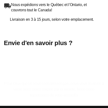
Nous expédions vers le Québec et l'Ontario, et
couvrons tout le Canada!
Livraison en 3 à 15 jours, selon votre emplacement.
Envie d'en savoir plus ?
Le plaisir de se sentir a la maison.
Pour ceux qui ne nous connaissent pas, nous vous invitons à
venir, vous serez surpris par la variété. Nous nous
réjouissons de vous accueillir