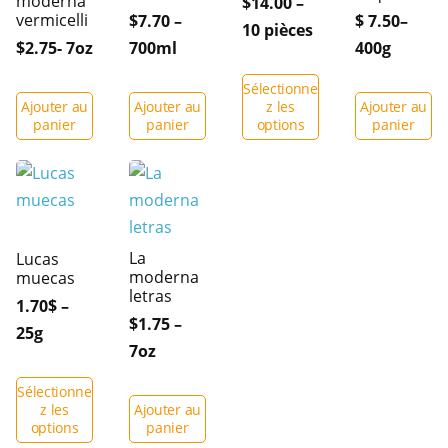
moderna
$14.00 –
vermicelli
$7.70 –
$ 7.50–
10 pièces
$2.75- 7oz
700ml
400g
Sélectionne
Ajouter au
Ajouter au
z les
Ajouter au
panier
panier
options
panier
La
Lucas
moderna
muecas
letras
1.70$ –
$1.75 –
25g
7oz
Sélectionne
z les
Ajouter au
options
panier