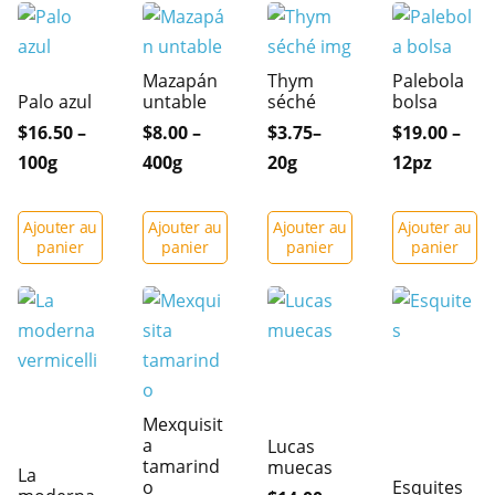
Mazapán
Thym
Palebola
Palo azul
untable
séché
bolsa
$16.50 –
$8.00 –
$3.75–
$19.00 –
100g
400g
20g
12pz
Ajouter au
Ajouter au
Ajouter au
Ajouter au
panier
panier
panier
panier
Mexquisit
a
Lucas
tamarind
muecas
La
o
Esquites