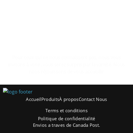
Le plaisir de se sentir a la maison.
Pour ceux qui ne nous connaissent pas, nous vous
invitons à venir, vous serez surpris par la variété. Nous
nous réjouissons de vous accueillir
Accueil
Produits
À propos
Contact Nous
Terms et conditions
Politique de confidentialité
Envios a traves de Canada Post.