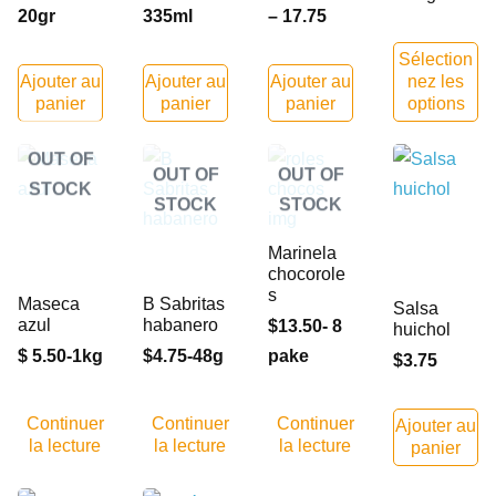
20gr
335ml
– 17.75
Sélection
Ajouter au
Ajouter au
Ajouter au
nez les
panier
panier
panier
options
OUT OF
OUT OF
OUT OF
STOCK
STOCK
STOCK
Marinela
chocorole
s
Maseca
B Sabritas
Salsa
azul
habanero
$13.50- 8
huichol
$ 5.50-1kg
$4.75-48g
pake
$3.75
Continuer
Continuer
Continuer
Ajouter au
la lecture
la lecture
la lecture
panier