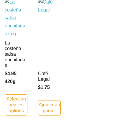
La
costeña
salsa
enchilada
s
$4.95-
Café
Legal
420g
$1.75
Sélection
nez les
Ajouter au
options
panier