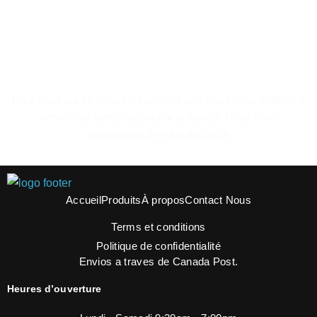
Le plaisir de se sentir a la maison.
Pour ceux qui ne nous connaissent pas, nous vous invitons à
venir, vous serez surpris par la variété. Nous nous
réjouissons de vous accueillir
Accueil
Produits
À propos
Contact Nous
Terms et conditions
Politique de confidentialité
Envios a traves de Canada Post.
Heures d’ouverture