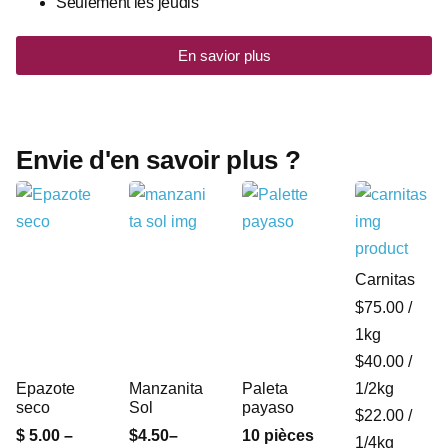
Seulement les jeudis
En savior plus
Envie d'en savoir plus ?
Carnitas
$75.00 /
1kg
$40.00 /
Epazote
Manzanita
Paleta
1/2kg
seco
Sol
payaso
$22.00 /
$ 5.00 –
$4.50–
10 pièces
1/4kg