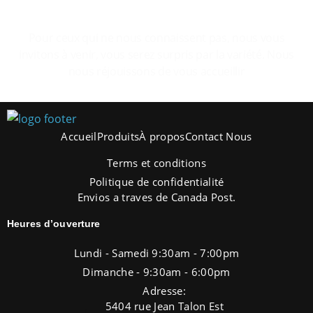
Le plaisir de se sentir a la maison.
Pour ceux qui ne nous connaissent pas, nous vous
invitons à venir, vous serez surpris par la variété. Nous
nous réjouissons de vous accueillir
Accueil
Produits
À propos
Contact Nous
Terms et conditions
Politique de confidentialité
Envios a traves de Canada Post.
Heures d’ouverture
Lundi - Samedi 9:30am - 7:00pm
Dimanche - 9:30am - 6:00pm
Adresse:
5404 rue Jean Talon Est