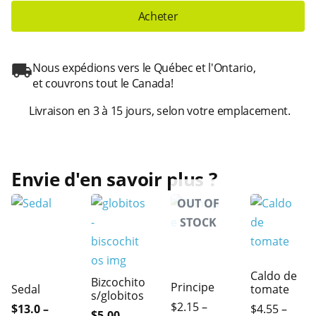
Acheter
Nous expédions vers le Québec et l'Ontario,
et couvrons tout le Canada!
Livraison en 3 à 15 jours, selon votre emplacement.
Envie d'en savoir plus ?
OUT OF
STOCK
Caldo de
Bizcochito
Principe
Sedal
tomate
s/globitos
$2.15 –
$13.0 –
$4.55 –
$5.00