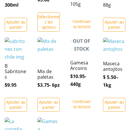
105g
300ml
88g
Sélectionne
Continuer
Ajouter au
z les
Ajouter au
la lecture
panier
options
panier
OUT OF
STOCK
Gamesa
Maseca
B
Arcoiris
antojitos
Sabritone
Mix de
$10.95-
s
paletas
$ 5.50–
440g
$9.95
$3.75- 6pz
1kg
Continuer
Ajouter au
Ajouter au
Ajouter au
la lecture
panier
panier
panier