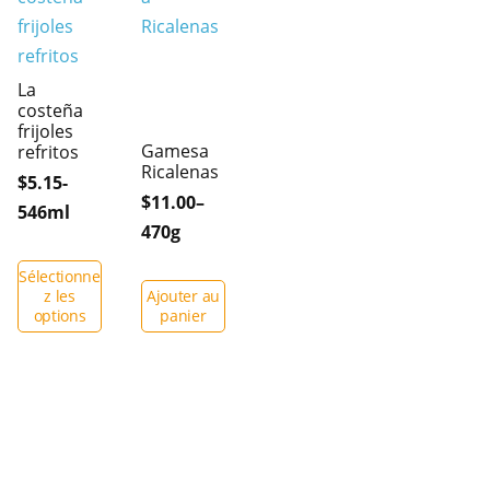
La
costeña
frijoles
Gamesa
refritos
Ricalenas
$5.15-
$11.00–
546ml
470g
Sélectionne
z les
Ajouter au
options
panier