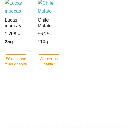
Lucas
Chile
muecas
Mulato
1.70$ –
$6.25–
25g
110g
Sélectionne
Ajouter au
z les options
panier
Le plaisir de se sentir a la maison.
Pour ceux qui ne nous connaissent pas, nous vous invitons à