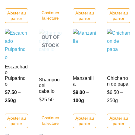
Continuer
Ajouter au
Ajouter au
Ajouter au
la lecture
panier
panier
panier
OUT OF
STOCK
Escarchad
o
Pulparind
Manzanill
Chicharro
Shampoo
o
a
n de papa
del
caballo
$7.50 –
$9.00 –
$6.50 –
$25.50
250g
100g
250g
Continuer
Ajouter au
Ajouter au
Ajouter au
la lecture
panier
panier
panier