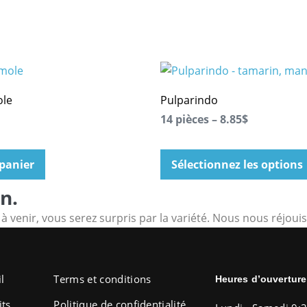
ole
Pulparindo
14 pièces – 8.85$
 panier
Sélectionnez les options
n.
 venir, vous serez surpris par la variété. Nous nous réjouis
l
Terms et conditions
Heures d’ouverture
its
Politique de confidentialité