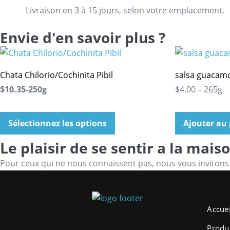
Livraison en 3 à 15 jours, selon votre emplacement.
Envie d'en savoir plus ?
Chata Chilorio/Cochinita Pibil
salsa guacam
$10.35-250g
$4.00 – 265g
Sélectionnez les options
Ajouter au
Le plaisir de se sentir a la maiso
Pour ceux qui ne nous connaissent pas, nous vous invitons à
Accuei
Produ