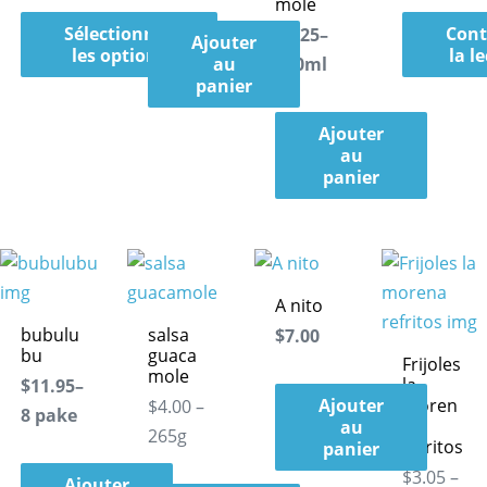
mole
Sélectionnez
Cont
$8.25–
Ajouter
les options
la l
au
460ml
panier
Ajouter
au
panier
A nito
bubulu
salsa
$7.00
bu
guaca
Frijoles
mole
la
$11.95–
Ajouter
moren
$4.00 –
8 pake
a
au
265g
refritos
panier
$3.05 –
Ajouter