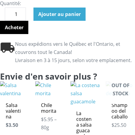
Quantité:
Ajouter au panier
Acheter
Nous expédions vers le Québec et l'Ontario, et
couvrons tout le Canada!
Livraison en 3 à 15 jours, selon votre emplacement.
Envie d'en savoir plus ?
OUT OF
STOCK
Salsa
Chile
Shamp
valenti
morita
oo del
La
na
caballo
costen
$5.95 –
a salsa
$3.50
$25.50
80g
guaca