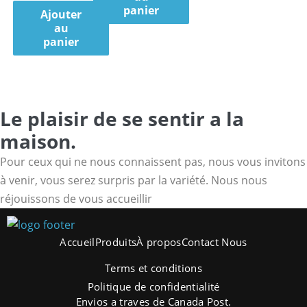
panier
Ajouter
au
panier
Le plaisir de se sentir a la
maison.
Pour ceux qui ne nous connaissent pas, nous vous invitons
à venir, vous serez surpris par la variété. Nous nous
réjouissons de vous accueillir
Accueil
Produits
À propos
Contact Nous
Terms et conditions
Politique de confidentialité
Envios a traves de Canada Post.