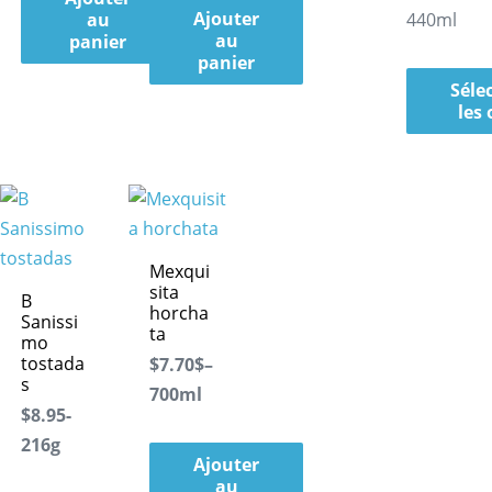
Ajouter
au
440ml
au
panier
panier
Séle
les
Mexqui
sita
B
horcha
Sanissi
ta
mo
tostada
$7.70$–
s
700ml
$8.95-
216g
Ajouter
au